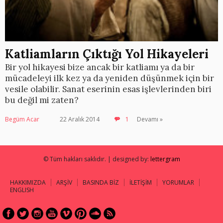
Katliamların Çıktığı Yol Hikayeleri
Bir yol hikayesi bize ancak bir katliamı ya da bir
mücadeleyi ilk kez ya da yeniden düşünmek için bir
vesile olabilir. Sanat eserinin esas işlevlerinden biri
bu değil mi zaten?
Begüm Acar
22 Aralık 2014
1
Devamı »
© Tüm hakları saklıdır. | designed by:
lettergram
HAKKIMIZDA
ARŞİV
BASINDA BİZ
İLETİŞİM
YORUMLAR
ENGLISH