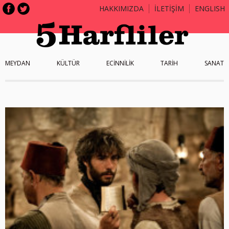
HAKKIMIZDA
İLETİŞİM
ENGLISH
MEYDAN
KÜLTÜR
ECİNNİLİK
TARİH
SANAT