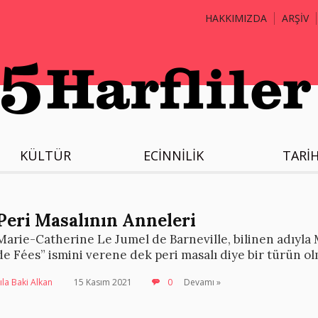
HAKKIMIZDA
ARŞİV
KÜLTÜR
ECİNNİLİK
TARİ
Peri Masalının Anneleri
Marie-Catherine Le Jumel de Barneville, bilinen adıyl
de Fées” ismini verene dek peri masalı diye bir türün o
ıla Baki Alkan
15 Kasım 2021
0
Devamı »