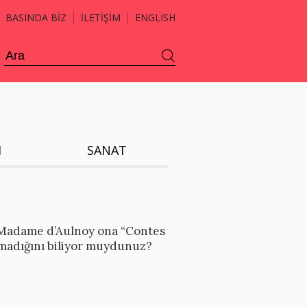
BASINDA BİZ
İLETİŞİM
ENGLISH
H
SANAT
a Madame d’Aulnoy ona “Contes
lmadığını biliyor muydunuz?