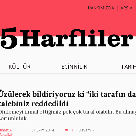
HAKKIMIZDA
ARŞİV
KÜLTÜR
ECİNNİLİK
TARİ
Üzülerek bildiriyoruz ki “iki tarafın d
talebiniz reddedildi
Dinlemeyi ihmal ettiğimiz pek çok taraf olabilir. Bu alm
sorumluluk.
imet A.
31 Ekim 2014
1
Devamı »
Maşallah