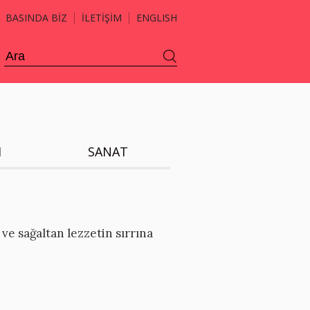
BASINDA BİZ
İLETİŞİM
ENGLISH
H
SANAT
e sağaltan lezzetin sırrına