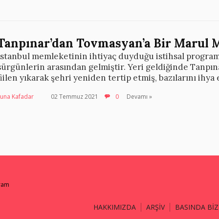
Tanpınar’dan Tovmasyan’a Bir Marul 
İstanbul memleketinin ihtiyaç duyduğu istihsal programı
sürgünlerin arasından gelmiştir. Yeri geldiğinde Tanpın
fiilen yıkarak şehri yeniden tertip etmiş, bazılarını ihya 
Suna Kafadar
02 Temmuz 2021
0
Devamı »
gram
HAKKIMIZDA
ARŞİV
BASINDA BİZ