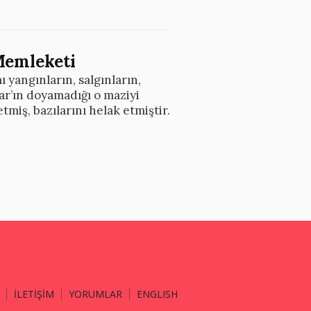
Memleketi
 yangınların, salgınların,
ar’ın doyamadığı o maziyi
etmiş, bazılarını helak etmiştir.
İLETİŞİM
YORUMLAR
ENGLISH