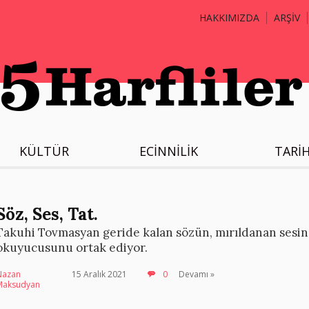
HAKKIMIZDA
ARŞİV
KÜLTÜR
ECİNNİLİK
TARİ
Söz, Ses, Tat.
Takuhi Tovmasyan geride kalan sözün, mırıldanan sesin v
okuyucusunu ortak ediyor.
Nazan
15 Aralık 2021
0
Devamı »
Maksudyan