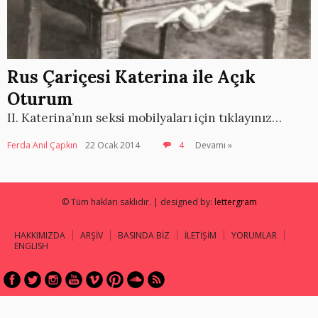
Rus Çariçesi Katerina ile Açık
Oturum
II. Katerina’nın seksi mobilyaları için tıklayınız…
Ferda Anıl Çapkın
22 Ocak 2014
4
Devamı »
© Tüm hakları saklıdır. | designed by:
lettergram
HAKKIMIZDA
ARŞİV
BASINDA BİZ
İLETİŞİM
YORUMLAR
ENGLISH