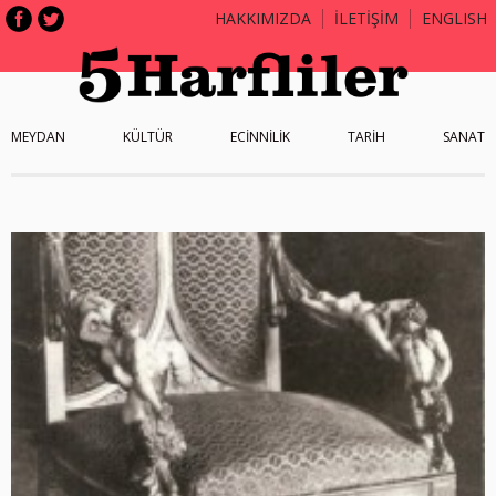
HAKKIMIZDA
İLETİŞİM
ENGLISH
MEYDAN
KÜLTÜR
ECİNNİLİK
TARİH
SANAT