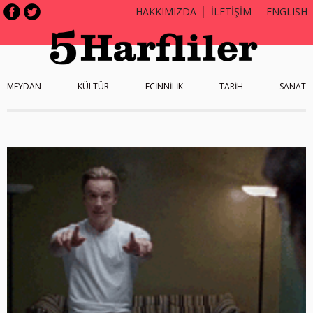
HAKKIMIZDA
İLETİŞİM
ENGLISH
MEYDAN
KÜLTÜR
ECİNNİLİK
TARİH
SANAT