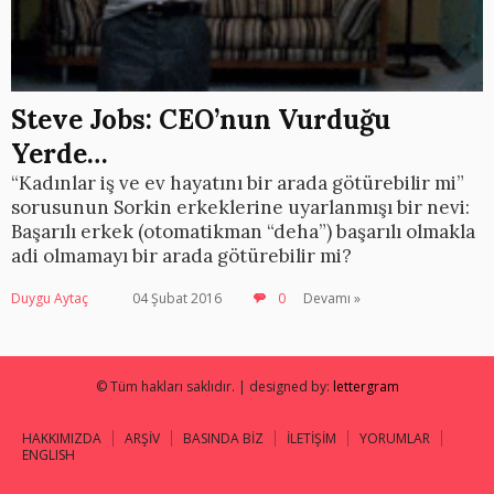
Steve Jobs: CEO’nun Vurduğu
Yerde…
“Kadınlar iş ve ev hayatını bir arada götürebilir mi”
sorusunun Sorkin erkeklerine uyarlanmışı bir nevi:
Başarılı erkek (otomatikman “deha”) başarılı olmakla
adi olmamayı bir arada götürebilir mi?
Duygu Aytaç
04 Şubat 2016
0
Devamı »
© Tüm hakları saklıdır. | designed by:
lettergram
HAKKIMIZDA
ARŞİV
BASINDA BİZ
İLETİŞİM
YORUMLAR
ENGLISH