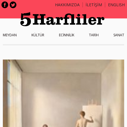
HAKKIMIZDA
İLETİŞİM
ENGLISH
MEYDAN
KÜLTÜR
ECİNNİLİK
TARİH
SANAT