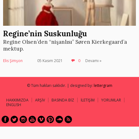
Regine’nin Suskunluğu
Regine Olsen’den “nişanlısı” Søren Kierkegaard’a
mektup.
Elis Şimşon
05 Kasım 2021
0
Devamı »
© Tüm hakları saklıdır. | designed by:
lettergram
HAKKIMIZDA
ARŞİV
BASINDA BİZ
İLETİŞİM
YORUMLAR
ENGLISH