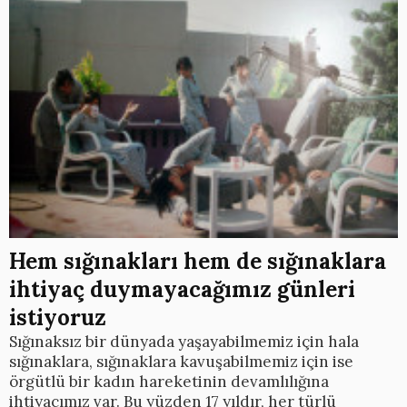
Hem sığınakları hem de sığınaklara
ihtiyaç duymayacağımız günleri
istiyoruz
Sığınaksız bir dünyada yaşayabilmemiz için hala
sığınaklara, sığınaklara kavuşabilmemiz için ise
örgütlü bir kadın hareketinin devamlılığına
ihtiyacımız var. Bu yüzden 17 yıldır, her türlü