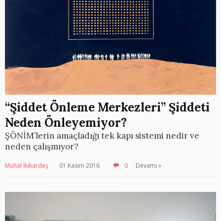
“Şiddet Önleme Merkezleri” Şiddeti
Neden Önleyemiyor?
ŞÖNİM’lerin amaçladığı tek kapı sistemi nedir ve
neden çalışmıyor?
Muhal İkikardeş
01 Kasım 2016
0
Devamı »