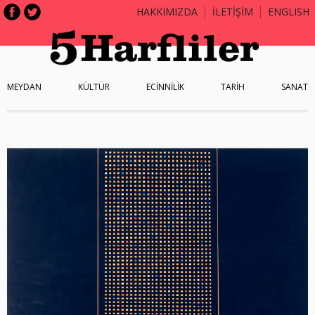
HAKKIMIZDA
İLETİŞİM
ENGLISH
MEYDAN
KÜLTÜR
ECİNNİLİK
TARİH
SANAT