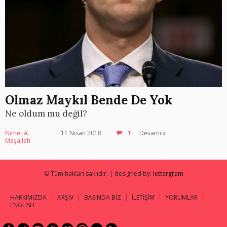
Olmaz Maykıl Bende De Yok
Ne oldum mu değil?
Nimet A.
11 Nisan 2018
1
Devamı »
Maşallah
© Tüm hakları saklıdır. | designed by:
lettergram
HAKKIMIZDA
ARŞİV
BASINDA BİZ
İLETİŞİM
YORUMLAR
ENGLISH