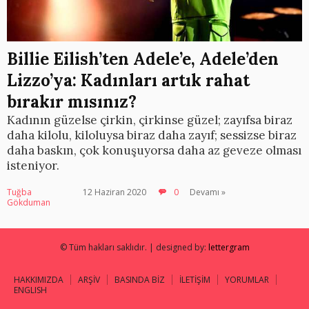
Billie Eilish’ten Adele’e, Adele’den
Lizzo’ya: Kadınları artık rahat
bırakır mısınız?
Kadının güzelse çirkin, çirkinse güzel; zayıfsa biraz
daha kilolu, kiloluysa biraz daha zayıf; sessizse biraz
daha baskın, çok konuşuyorsa daha az geveze olması
isteniyor.
Tuğba
12 Haziran 2020
0
Devamı »
Gökduman
© Tüm hakları saklıdır. | designed by:
lettergram
HAKKIMIZDA
ARŞİV
BASINDA BİZ
İLETİŞİM
YORUMLAR
ENGLISH