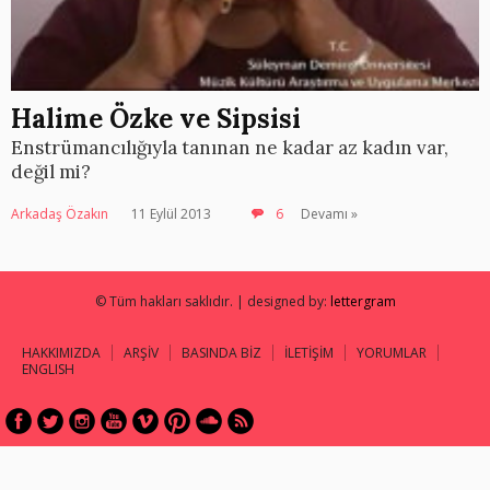
Halime Özke ve Sipsisi
Enstrümancılığıyla tanınan ne kadar az kadın var,
değil mi?
Arkadaş Özakın
11 Eylül 2013
6
Devamı »
© Tüm hakları saklıdır. | designed by:
lettergram
HAKKIMIZDA
ARŞİV
BASINDA BİZ
İLETİŞİM
YORUMLAR
ENGLISH