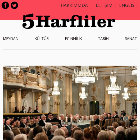
HAKKIMIZDA
İLETİŞİM
ENGLISH
MEYDAN
KÜLTÜR
ECİNNİLİK
TARİH
SANAT