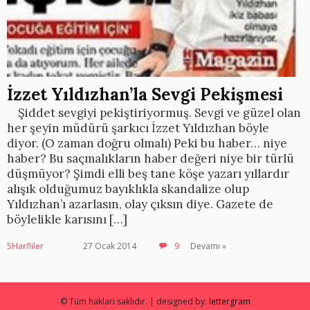
İzzet Yıldızhan’la Sevgi Pekişmesi
Şiddet sevgiyi pekiştiriyormuş. Sevgi ve güzel olan
her şeyin müdürü şarkıcı İzzet Yıldızhan böyle
diyor. (O zaman doğru olmalı) Peki bu haber… niye
haber? Bu saçmalıkların haber değeri niye bir türlü
düşmüyor? Şimdi elli beş tane köşe yazarı yıllardır
alışık olduğumuz bayıklıkla skandalize olup
Yıldızhan’ı azarlasın, olay çıksın diye. Gazete de
böylelikle karısını […]
5Harfliler
27 Ocak 2014
9
Devamı »
© Tüm hakları saklıdır. | designed by:
lettergram