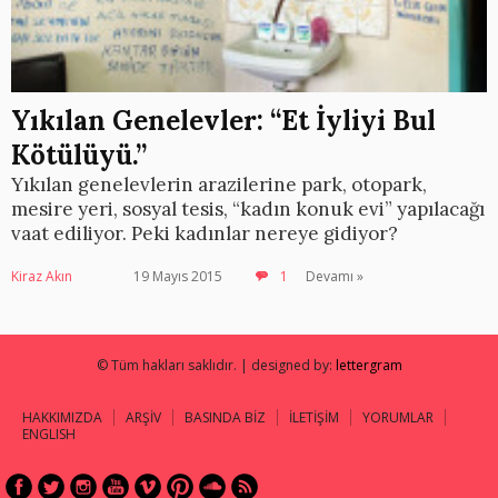
Yıkılan Genelevler: “Et İyliyi Bul
Kötülüyü.”
Yıkılan genelevlerin arazilerine park, otopark,
mesire yeri, sosyal tesis, “kadın konuk evi” yapılacağı
vaat ediliyor. Peki kadınlar nereye gidiyor?
Kiraz Akın
19 Mayıs 2015
1
Devamı »
© Tüm hakları saklıdır. | designed by:
lettergram
HAKKIMIZDA
ARŞİV
BASINDA BİZ
İLETİŞİM
YORUMLAR
ENGLISH