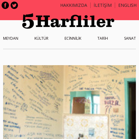
HAKKIMIZDA
İLETİŞİM
ENGLISH
MEYDAN
KÜLTÜR
ECİNNİLİK
TARİH
SANAT