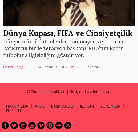
Dünya Kupası, FIFA ve Cinsiyetçilik
Dünyaca ünlü futbolcuları tanımayan ve birbirine
karıştıran bir federasyon başkanı, FIFA’nın kadın
futboluna ilgisizliğini gösteriyor.
Denzi Deng
14 Temmuz 2015
3
Devamı »
© Tüm hakları saklıdır. | designed by:
lettergram
HAKKIMIZDA
ARŞİV
BASINDA BİZ
İLETİŞİM
YORUMLAR
ENGLISH