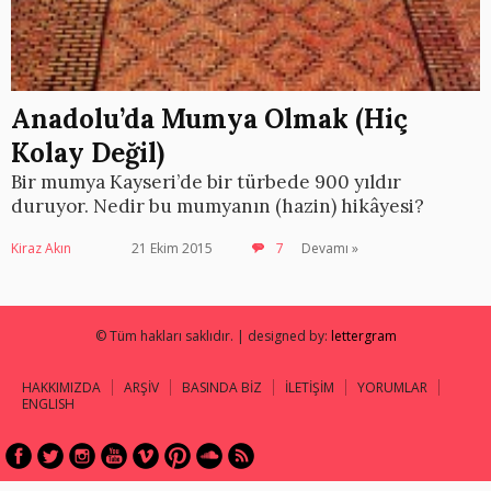
Anadolu’da Mumya Olmak (Hiç
Kolay Değil)
Bir mumya Kayseri’de bir türbede 900 yıldır
duruyor. Nedir bu mumyanın (hazin) hikâyesi?
Kiraz Akın
21 Ekim 2015
7
Devamı »
© Tüm hakları saklıdır. | designed by:
lettergram
HAKKIMIZDA
ARŞİV
BASINDA BİZ
İLETİŞİM
YORUMLAR
ENGLISH