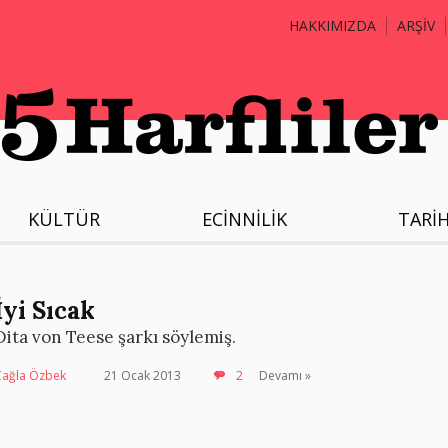
HAKKIMIZDA
ARŞİV
KÜLTÜR
ECİNNİLİK
TARİ
İyi Sıcak
Dita von Teese şarkı söylemiş.
Çağla Özbek
21 Ocak 2013
2
Devamı »