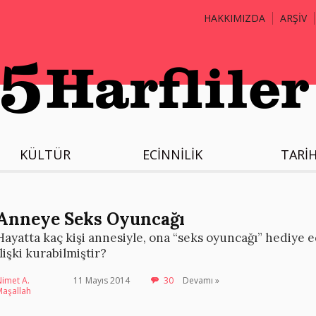
HAKKIMIZDA
ARŞİV
KÜLTÜR
ECİNNİLİK
TARİ
Anneye Seks Oyuncağı
Hayatta kaç kişi annesiyle, ona “seks oyuncağı” hediye e
ilişki kurabilmiştir?
imet A.
11 Mayıs 2014
30
Devamı »
Maşallah