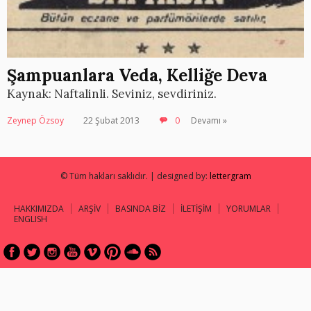
Şampuanlara Veda, Kelliğe Deva
Kaynak: Naftalinli. Seviniz, sevdiriniz.
Zeynep Özsoy
22 Şubat 2013
0
Devamı »
© Tüm hakları saklıdır. | designed by:
lettergram
HAKKIMIZDA
ARŞİV
BASINDA BİZ
İLETİŞİM
YORUMLAR
ENGLISH