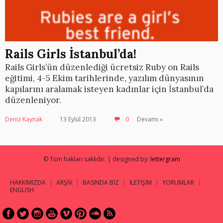
Rails Girls İstanbul’da!
Rails Girls’ün düzenlediği ücretsiz Ruby on Rails
eğitimi, 4-5 Ekim tarihlerinde, yazılım dünyasının
kapılarını aralamak isteyen kadınlar için İstanbul’da
düzenleniyor.
Deniz Kaynak
13 Eylül 2013
0
Devamı »
© Tüm hakları saklıdır. | designed by:
lettergram
HAKKIMIZDA
ARŞİV
BASINDA BİZ
İLETİŞİM
YORUMLAR
ENGLISH