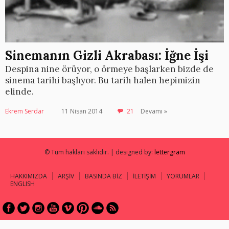
Sinemanın Gizli Akrabası: İğne İşi
Despina nine örüyor, o örmeye başlarken bizde de
sinema tarihi başlıyor. Bu tarih halen hepimizin
elinde.
Ekrem Serdar
11 Nisan 2014
21
Devamı »
© Tüm hakları saklıdır. | designed by:
lettergram
HAKKIMIZDA
ARŞİV
BASINDA BİZ
İLETİŞİM
YORUMLAR
ENGLISH