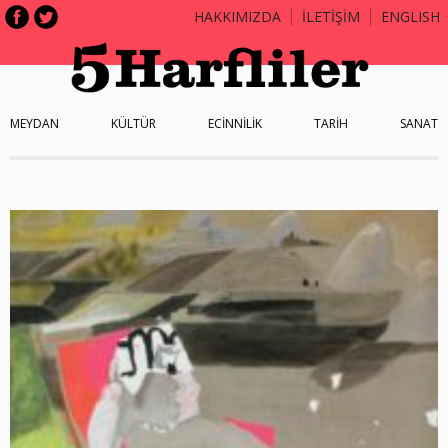
HAKKIMIZDA
İLETİŞİM
ENGLISH
MEYDAN
KÜLTÜR
ECİNNİLİK
TARİH
SANAT