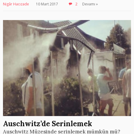
Nigâr Hacızade
10 Mart 2017
2
Devamı »
Auschwitz’de Serinlemek
Auschwitz Müzesinde serinlemek mümkün mü?