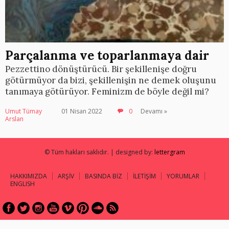
Parçalanma ve toparlanmaya dair
Pezzettino dönüştürücü. Bir şekillenişe doğru
götürmüyor da bizi, şekillenişin ne demek oluşunu
tanımaya götürüyor. Feminizm de böyle değil mi?
Umut Tümay
01 Nisan 2022
0
Devamı »
Arslan
© Tüm hakları saklıdır. | designed by:
lettergram
HAKKIMIZDA
ARŞİV
BASINDA BİZ
İLETİŞİM
YORUMLAR
ENGLISH