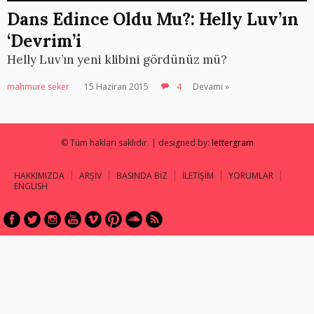
Dans Edince Oldu Mu?: Helly Luv’ın
‘Devrim’i
Helly Luv’ın yeni klibini gördünüz mü?
mahmure seker
15 Haziran 2015
4
Devamı »
© Tüm hakları saklıdır. | designed by:
lettergram
HAKKIMIZDA
ARŞİV
BASINDA BİZ
İLETİŞİM
YORUMLAR
ENGLISH