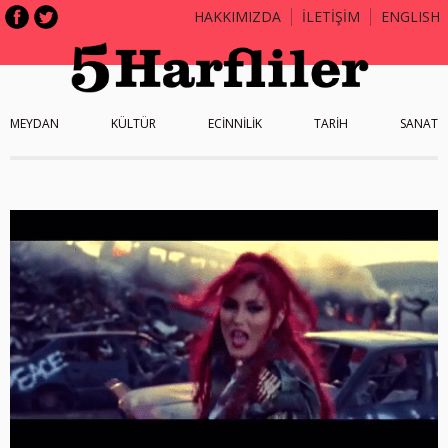
HAKKIMIZDA
İLETİŞİM
ENGLISH
MEYDAN
KÜLTÜR
ECİNNİLİK
TARİH
SANAT