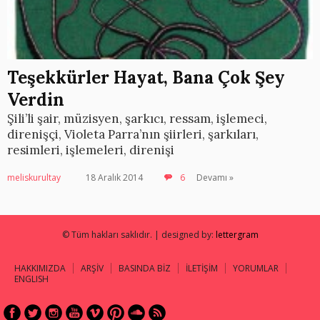
Teşekkürler Hayat, Bana Çok Şey
Verdin
Şili’li şair, müzisyen, şarkıcı, ressam, işlemeci,
direnişçi, Violeta Parra’nın şiirleri, şarkıları,
resimleri, işlemeleri, direnişi
meliskurultay
18 Aralık 2014
6
Devamı »
© Tüm hakları saklıdır. | designed by:
lettergram
HAKKIMIZDA
ARŞİV
BASINDA BİZ
İLETİŞİM
YORUMLAR
ENGLISH