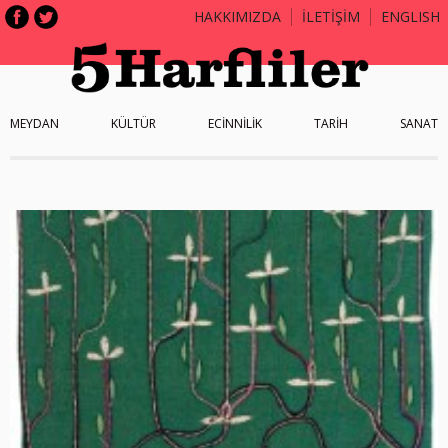
HAKKIMIZDA
İLETİŞİM
ENGLISH
MEYDAN
KÜLTÜR
ECİNNİLİK
TARİH
SANAT