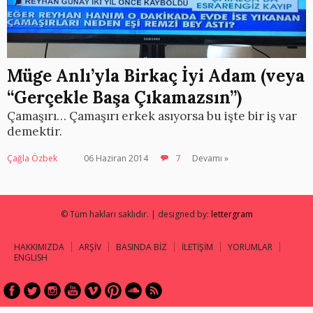
Müge Anlı’yla Birkaç İyi Adam (veya
“Gerçekle Başa Çıkamazsın”)
Çamaşırı… Çamaşırı erkek asıyorsa bu işte bir iş var
demektir.
Çağla Özbek
06 Haziran 2014
7
Devamı »
© Tüm hakları saklıdır. | designed by:
lettergram
HAKKIMIZDA
ARŞİV
BASINDA BİZ
İLETİŞİM
YORUMLAR
ENGLISH