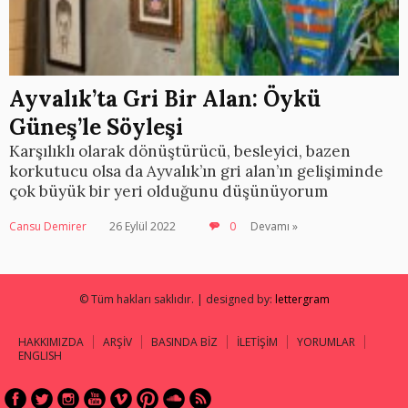
Ayvalık’ta Gri Bir Alan: Öykü
Güneş’le Söyleşi
Karşılıklı olarak dönüştürücü, besleyici, bazen
korkutucu olsa da Ayvalık’ın gri alan’ın gelişiminde
çok büyük bir yeri olduğunu düşünüyorum
Cansu Demirer
26 Eylül 2022
0
Devamı »
© Tüm hakları saklıdır. | designed by:
lettergram
HAKKIMIZDA
ARŞİV
BASINDA BİZ
İLETİŞİM
YORUMLAR
ENGLISH