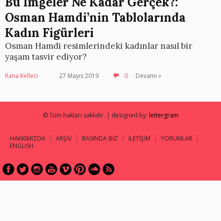
Bu İmgeler Ne Kadar Gerçek?:
Osman Hamdi’nin Tablolarında
Kadın Figürleri
Osman Hamdi resimlerindeki kadınlar nasıl bir
yaşam tasvir ediyor?
Rana Kelleci
27 Mayıs 2019
0
Devamı »
© Tüm hakları saklıdır. | designed by:
lettergram
HAKKIMIZDA
ARŞİV
BASINDA BİZ
İLETİŞİM
YORUMLAR
ENGLISH