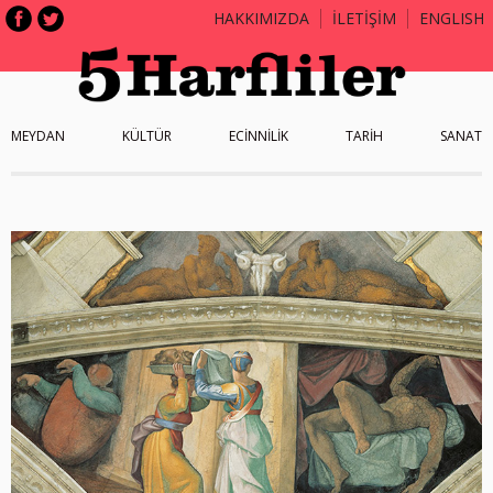
HAKKIMIZDA
İLETİŞİM
ENGLISH
MEYDAN
KÜLTÜR
ECİNNİLİK
TARİH
SANAT