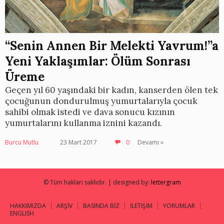
“Senin Annen Bir Melekti Yavrum!”a
Yeni Yaklaşımlar: Ölüm Sonrası
Üreme
Geçen yıl 60 yaşındaki bir kadın, kanserden ölen tek
çocuğunun dondurulmuş yumurtalarıyla çocuk
sahibi olmak istedi ve dava sonucu kızının
yumurtalarını kullanma iznini kazandı.
Burcu Mutlu
23 Mart 2017
0
Devamı »
© Tüm hakları saklıdır. | designed by:
lettergram
HAKKIMIZDA
ARŞİV
BASINDA BİZ
İLETİŞİM
YORUMLAR
ENGLISH