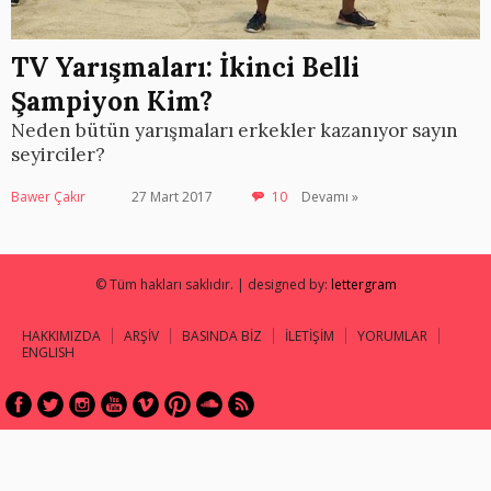
TV Yarışmaları: İkinci Belli
Şampiyon Kim?
Neden bütün yarışmaları erkekler kazanıyor sayın
seyirciler?
Bawer Çakır
27 Mart 2017
10
Devamı »
© Tüm hakları saklıdır. | designed by:
lettergram
HAKKIMIZDA
ARŞİV
BASINDA BİZ
İLETİŞİM
YORUMLAR
ENGLISH