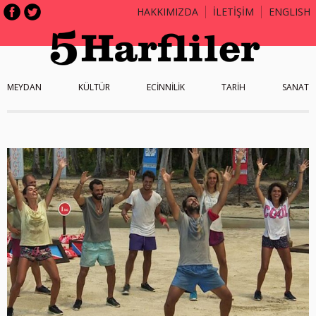
HAKKIMIZDA
İLETİŞİM
ENGLISH
MEYDAN
KÜLTÜR
ECİNNİLİK
TARİH
SANAT