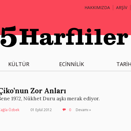
HAKKIMIZDA
ARŞİV
KÜLTÜR
ECİNNİLİK
TARİ
Çiko’nun Zor Anları
Sene 1972, Nükhet Duru aşkı merak ediyor.
Çağla Özbek
01 Eylül 2012
0
Devamı »