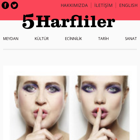
HAKKIMIZDA
İLETİŞİM
ENGLISH
MEYDAN
KÜLTÜR
ECİNNİLİK
TARİH
SANAT