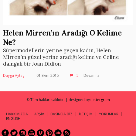
Helen Mirren’ın Aradığı O Kelime
Ne?
Süpermodellerin yerine geçen kadın, Helen
Mirren’ın güzel yerine aradığı kelime ve Céline
damgalı bir Joan Didion
Duygu Aytaç
01 Ekim 2015
5
Devamı »
© Tüm hakları saklıdır. | designed by:
lettergram
HAKKIMIZDA
ARŞİV
BASINDA BİZ
İLETİŞİM
YORUMLAR
ENGLISH