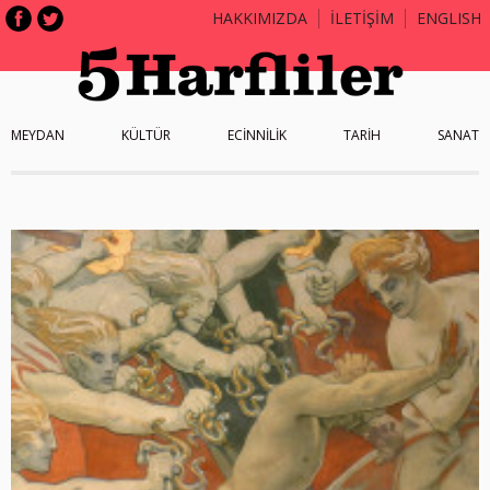
HAKKIMIZDA
İLETİŞİM
ENGLISH
MEYDAN
KÜLTÜR
ECİNNİLİK
TARİH
SANAT