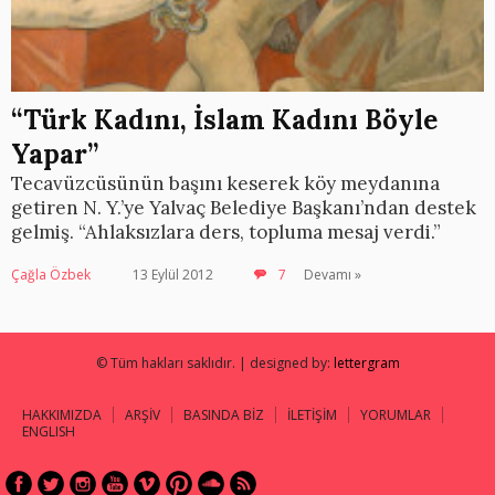
“Türk Kadını, İslam Kadını Böyle
Yapar”
Tecavüzcüsünün başını keserek köy meydanına
getiren N. Y.’ye Yalvaç Belediye Başkanı’ndan destek
gelmiş. “Ahlaksızlara ders, topluma mesaj verdi.”
Çağla Özbek
13 Eylül 2012
7
Devamı »
© Tüm hakları saklıdır. | designed by:
lettergram
HAKKIMIZDA
ARŞİV
BASINDA BİZ
İLETİŞİM
YORUMLAR
ENGLISH