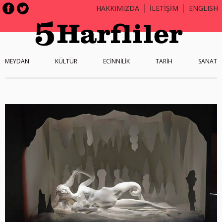
HAKKIMIZDA
İLETİŞİM
ENGLISH
MEYDAN
KÜLTÜR
ECİNNİLİK
TARİH
SANAT