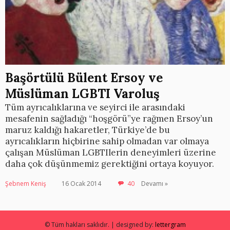
Başörtülü Bülent Ersoy ve
Müslüman LGBTI Varoluş
Tüm ayrıcalıklarına ve seyirci ile arasındaki
mesafenin sağladığı “hoşgörü”ye rağmen Ersoy’un
maruz kaldığı hakaretler, Türkiye’de bu
ayrıcalıkların hiçbirine sahip olmadan var olmaya
çalışan Müslüman LGBTIlerin deneyimleri üzerine
daha çok düşünmemiz gerektiğini ortaya koyuyor.
Şebnem Keniş
16 Ocak 2014
40
Devamı »
© Tüm hakları saklıdır. | designed by:
lettergram