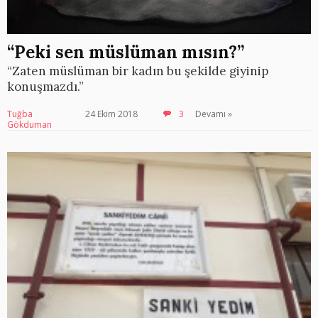
“Peki sen müslüman mısın?”
“Zaten müslüman bir kadın bu şekilde giyinip
konuşmazdı.”
Tuğba
24 Ekim 2018
3
Devamı »
Gökduman