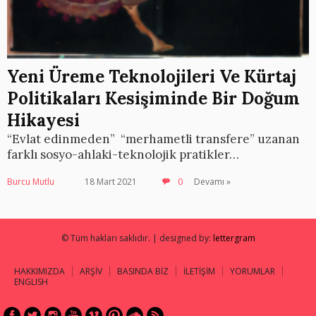
Yeni Üreme Teknolojileri Ve Kürtaj
Politikaları Kesişiminde Bir Doğum
Hikayesi
“Evlat edinmeden” “merhametli transfere” uzanan
farklı sosyo-ahlaki-teknolojik pratikler…
Burcu Mutlu
18 Mart 2021
0
Devamı »
© Tüm hakları saklıdır. | designed by:
lettergram
HAKKIMIZDA
ARŞİV
BASINDA BİZ
İLETİŞİM
YORUMLAR
ENGLISH