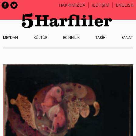
HAKKIMIZDA
İLETİŞİM
ENGLISH
MEYDAN
KÜLTÜR
ECİNNİLİK
TARİH
SANAT