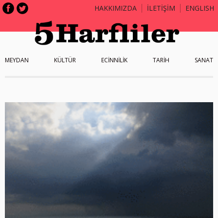
HAKKIMIZDA
İLETİŞİM
ENGLISH
MEYDAN
KÜLTÜR
ECİNNİLİK
TARİH
SANAT