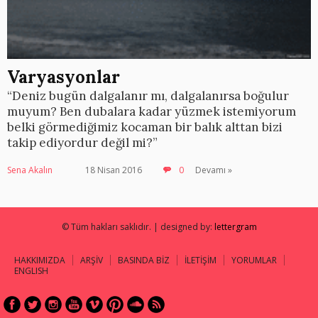
Varyasyonlar
“Deniz bugün dalgalanır mı, dalgalanırsa boğulur
muyum? Ben dubalara kadar yüzmek istemiyorum
belki görmediğimiz kocaman bir balık alttan bizi
takip ediyordur değil mi?”
Sena Akalın
18 Nisan 2016
0
Devamı »
© Tüm hakları saklıdır. | designed by:
lettergram
HAKKIMIZDA
ARŞİV
BASINDA BİZ
İLETİŞİM
YORUMLAR
ENGLISH