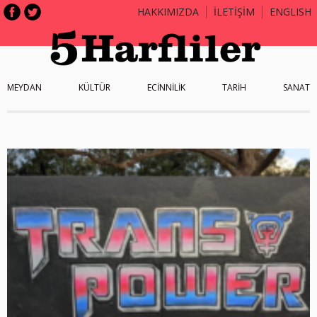
HAKKIMIZDA
İLETİŞİM
ENGLISH
MEYDAN
KÜLTÜR
ECİNNİLİK
TARİH
SANAT