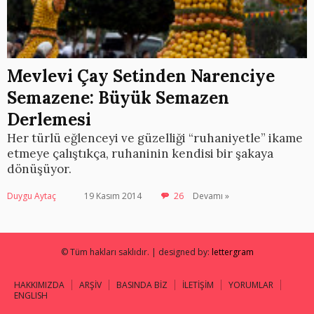
Mevlevi Çay Setinden Narenciye
Semazene: Büyük Semazen
Derlemesi
Her türlü eğlenceyi ve güzelliği “ruhaniyetle” ikame
etmeye çalıştıkça, ruhaninin kendisi bir şakaya
dönüşüyor.
Duygu Aytaç
19 Kasım 2014
26
Devamı »
© Tüm hakları saklıdır. | designed by:
lettergram
HAKKIMIZDA
ARŞİV
BASINDA BİZ
İLETİŞİM
YORUMLAR
ENGLISH