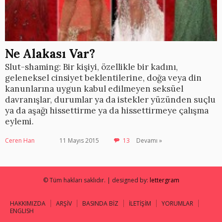
Ne Alakası Var?
Slut-shaming: Bir kişiyi, özellikle bir kadını,
geleneksel cinsiyet beklentilerine, doğa veya din
kanunlarına uygun kabul edilmeyen seksüel
davranışlar, durumlar ya da istekler yüzünden suçlu
ya da aşağı hissettirme ya da hissettirmeye çalışma
eylemi.
Ceren Han
11 Mayıs 2015
13
Devamı »
© Tüm hakları saklıdır. | designed by:
lettergram
HAKKIMIZDA
ARŞİV
BASINDA BİZ
İLETİŞİM
YORUMLAR
ENGLISH