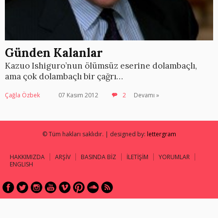
Günden Kalanlar
Kazuo Ishiguro’nun ölümsüz eserine dolambaçlı,
ama çok dolambaçlı bir çağrı…
Çağla Özbek
07 Kasım 2012
2
Devamı »
© Tüm hakları saklıdır. | designed by:
lettergram
HAKKIMIZDA
ARŞİV
BASINDA BİZ
İLETİŞİM
YORUMLAR
ENGLISH