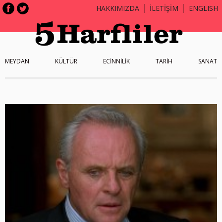
HAKKIMIZDA
İLETİŞİM
ENGLISH
MEYDAN
KÜLTÜR
ECİNNİLİK
TARİH
SANAT