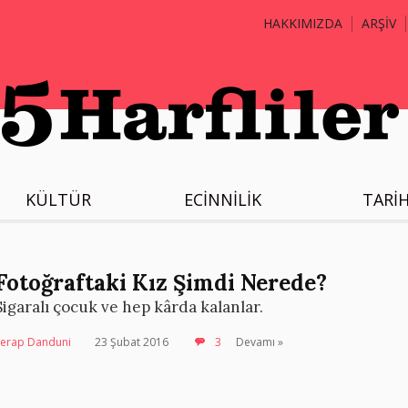
HAKKIMIZDA
ARŞİV
KÜLTÜR
ECİNNİLİK
TARİ
Fotoğraftaki Kız Şimdi Nerede?
Sigaralı çocuk ve hep kârda kalanlar.
Serap Danduni
23 Şubat 2016
3
Devamı »