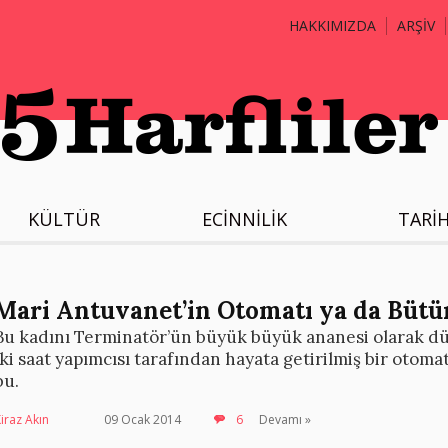
HAKKIMIZDA
ARŞİV
KÜLTÜR
ECİNNİLİK
TARİ
Mari Antuvanet’in Otomatı ya da Bütü
Bu kadını Terminatör’ün büyük büyük ananesi olarak düş
iki saat yapımcısı tarafından hayata getirilmiş bir otoma
bu.
iraz Akın
09 Ocak 2014
6
Devamı »