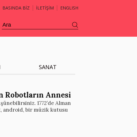
BASINDA BİZ
İLETİŞİM
ENGLISH
H
SANAT
n Robotların Annesi
ünebilirsiniz. 1772’de Alman
t, android, bir müzik kutusu