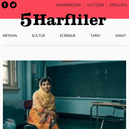
HAKKIMIZDA
İLETİŞİM
ENGLISH
MEYDAN
KÜLTÜR
ECİNNİLİK
TARİH
SANAT