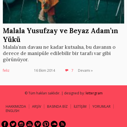
Malala Yusufzay ve Beyaz Adam’ın
Yükü
Malala’nın davası ne kadar kutsalsa, bu davanın o
derece de manipüle edilebilir bir tarafı var gibi
görünüyor.
feliz
16 Ekim 2014
7
Devamı »
© Tüm hakları saklıdır. | designed by:
lettergram
HAKKIMIZDA
ARŞİV
BASINDA BİZ
İLETİŞİM
YORUMLAR
ENGLISH