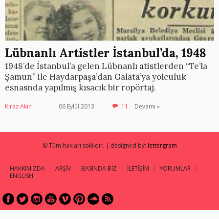
Lübnanlı Artistler İstanbul’da, 1948
1948’de İstanbul’a gelen Lübnanlı atistlerden “Te’la
Şamun” ile Haydarpaşa’dan Galata’ya yolculuk
esnasnda yapılmış kısacık bir ropörtaj.
Kiraz Akın
06 Eylül 2013
11
Devamı »
© Tüm hakları saklıdır. | designed by:
lettergram
HAKKIMIZDA
ARŞİV
BASINDA BİZ
İLETİŞİM
YORUMLAR
ENGLISH