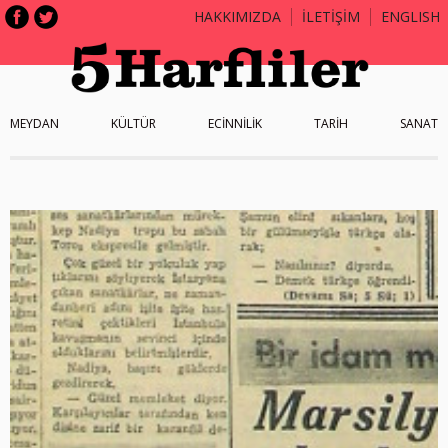
HAKKIMIZDA
İLETİŞİM
ENGLISH
MEYDAN
KÜLTÜR
ECİNNİLİK
TARİH
SANAT