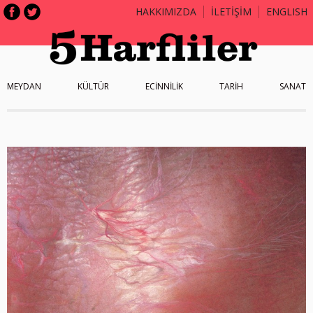
HAKKIMIZDA
İLETİŞİM
ENGLISH
MEYDAN
KÜLTÜR
ECİNNİLİK
TARİH
SANAT