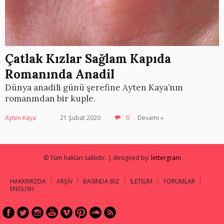
Çatlak Kızlar Sağlam Kapıda
Romanında Anadil
Dünya anadili günü şerefine Ayten Kaya’nın
romanından bir kuple.
Ayten Kaya
21 Şubat 2020
0
Devamı »
© Tüm hakları saklıdır. | designed by:
lettergram
HAKKIMIZDA
ARŞİV
BASINDA BİZ
İLETİŞİM
YORUMLAR
ENGLISH