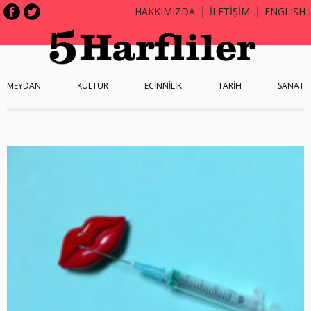
HAKKIMIZDA
İLETİŞİM
ENGLISH
MEYDAN
KÜLTÜR
ECİNNİLİK
TARİH
SANAT