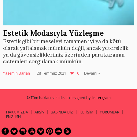
Estetik Modasıyla Yüzleşme
Estetik gibi bir meseleyi tamamen iyi ya da kötü
olarak yaftalamak mümkün değil, ancak yetersizlik
ya da güvensizliklerimiz üzerinden para kazanan
sistemleri sorgulamak mümkün.
Yasemin Barlan
28 Temmuz 2021
0
Devamı »
© Tüm hakları saklıdır. | designed by:
lettergram
HAKKIMIZDA
ARŞİV
BASINDA BİZ
İLETİŞİM
YORUMLAR
ENGLISH