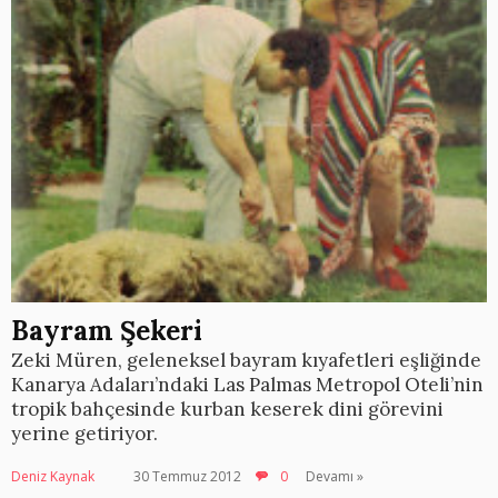
Bayram Şekeri
Zeki Müren, geleneksel bayram kıyafetleri eşliğinde
Kanarya Adaları’ndaki Las Palmas Metropol Oteli’nin
tropik bahçesinde kurban keserek dini görevini
yerine getiriyor.
Deniz Kaynak
30 Temmuz 2012
0
Devamı »