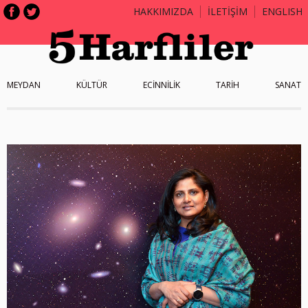
HAKKIMIZDA
İLETİŞİM
ENGLISH
MEYDAN
KÜLTÜR
ECİNNİLİK
TARİH
SANAT