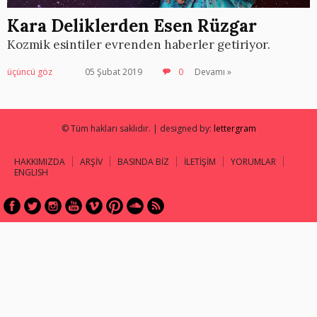
Kara Deliklerden Esen Rüzgar
Kozmik esintiler evrenden haberler getiriyor.
üçüncü göz
05 Şubat 2019
0
Devamı »
© Tüm hakları saklıdır. | designed by:
lettergram
HAKKIMIZDA
ARŞİV
BASINDA BİZ
İLETİŞİM
YORUMLAR
ENGLISH