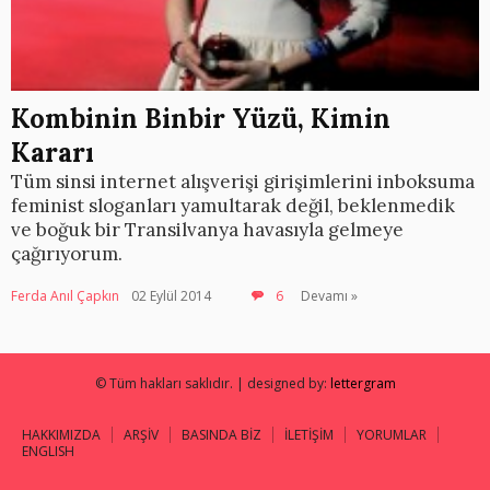
Kombinin Binbir Yüzü, Kimin
Kararı
Tüm sinsi internet alışverişi girişimlerini inboksuma
feminist sloganları yamultarak değil, beklenmedik
ve boğuk bir Transilvanya havasıyla gelmeye
çağırıyorum.
Ferda Anıl Çapkın
02 Eylül 2014
6
Devamı »
© Tüm hakları saklıdır. | designed by:
lettergram
HAKKIMIZDA
ARŞİV
BASINDA BİZ
İLETİŞİM
YORUMLAR
ENGLISH