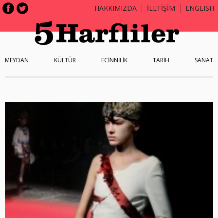
HAKKIMIZDA
İLETİŞİM
ENGLISH
MEYDAN
KÜLTÜR
ECİNNİLİK
TARİH
SANAT