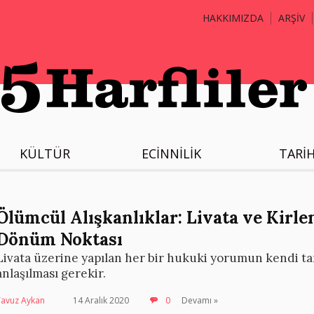
HAKKIMIZDA
ARŞİV
KÜLTÜR
ECİNNİLİK
TARİ
Ölümcül Alışkanlıklar: Livata ve Kirl
Dönüm Noktası
Livata üzerine yapılan her bir hukuki yorumun kendi tar
anlaşılması gerekir.
Yavuz Aykan
14 Aralık 2020
0
Devamı »