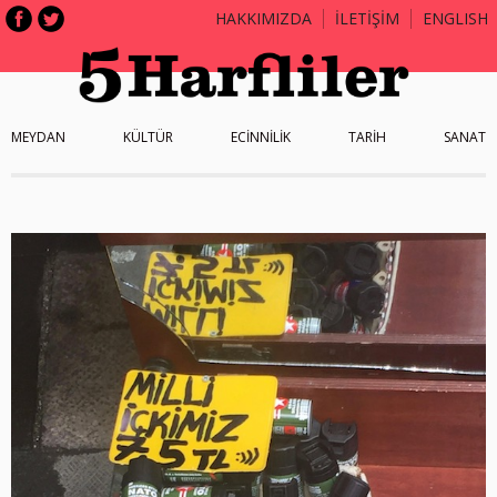
HAKKIMIZDA
İLETİŞİM
ENGLISH
MEYDAN
KÜLTÜR
ECİNNİLİK
TARİH
SANAT