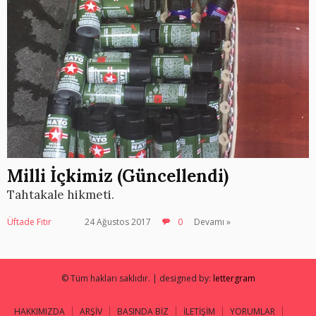
Milli İçkimiz (Güncellendi)
Tahtakale hikmeti.
Üftade Fıtır
24 Ağustos 2017
0
Devamı »
© Tüm hakları saklıdır. | designed by:
lettergram
HAKKIMIZDA
ARŞİV
BASINDA BİZ
İLETİŞİM
YORUMLAR